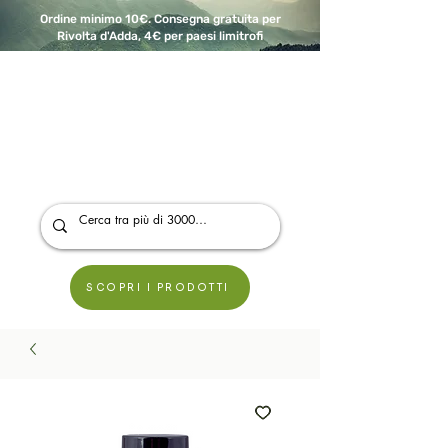
Ordine minimo 10€. Consegna gratuita per
Rivolta d'Adda, 4€ per paesi limitrofi
A Modo Bio - Rivolta d'Adda
Prodotti biologici, vegani e senza glutine
SCOPRI I PRODOTTI