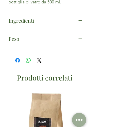
bottiglia di vetro da 500 ml.
Ingredienti
*succo di arancia da concentrato 50%,
Peso
*succo di mela da concentrato, *succo
di zenzero 1%. *biologico.
500ml
Prodotti correlati