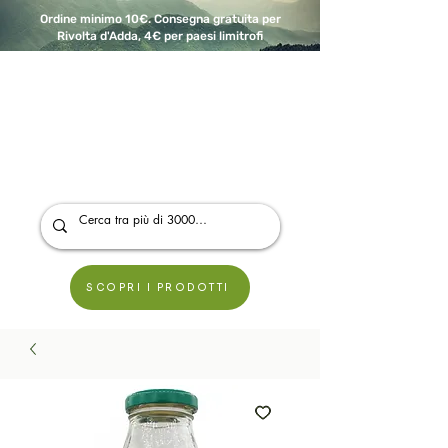
Ordine minimo 10€. Consegna gratuita per
Rivolta d'Adda, 4€ per paesi limitrofi
A Modo Bio - Rivolta d'Adda
Prodotti biologici, vegani e senza glutine
SCOPRI I PRODOTTI