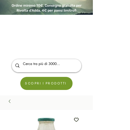
Ordine minimo 10€. Consegna gratuita per
Rivolta d'Adda, 4€ per paesi limitrofi
A Modo Bio - Rivolta d'Adda
Prodotti biologici, vegani e senza glutine
SCOPRI I PRODOTTI