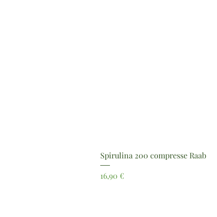
Spirulina 200 compresse Raab
Prezzo
16,90 €