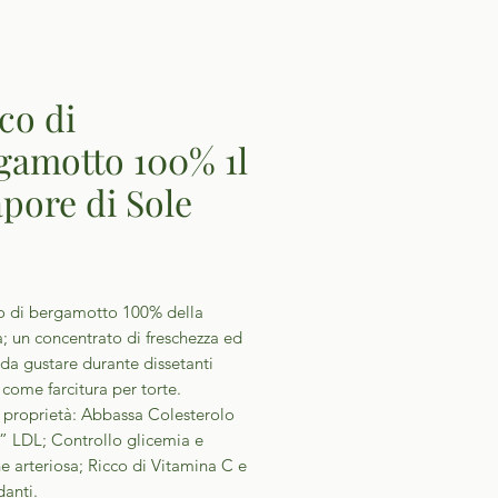
co di
gamotto 100% 1l
apore di Sole
Prezzo
o di bergamotto 100% della
; un concentrato di freschezza ed
da gustare durante dissetanti
come farcitura per torte.
i proprietà: Abbassa Colesterolo
o” LDL; Controllo glicemia e
e arteriosa; Ricco di Vitamina C e
danti.