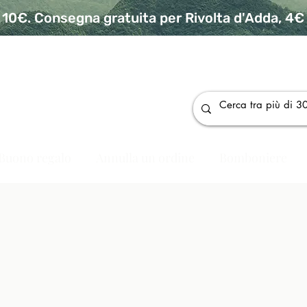
10€. Consegna gratuita per Rivolta d'Adda, 4€ p
da
Buono regalo
Annulla un ordine
Bomboniere