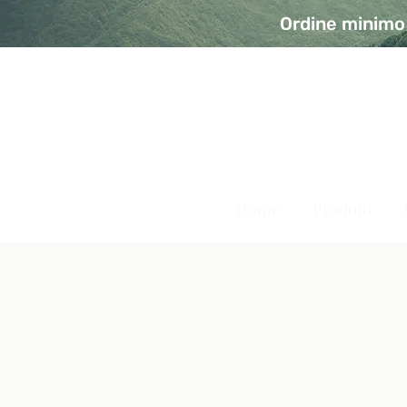
Ordine minimo 
A Modo Bio - Rivolta d'Ad
Prodotti biologici, vegani e senza glutine
Home
Prodotti