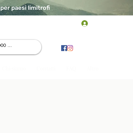
er paesi limitrofi
Accedi
Chi siamo
Contatti
FAQ
Altro