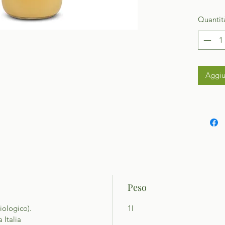
Quantit
Aggiu
Peso
iologico).
1l
a Italia