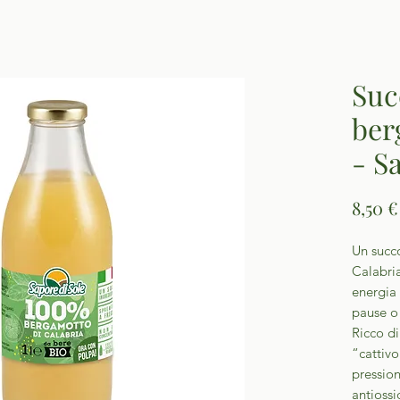
Suc
ber
- S
8,50 €
Un succ
Calabria
energia 
pause o 
Ricco d
“cattiv
pression
antiossi