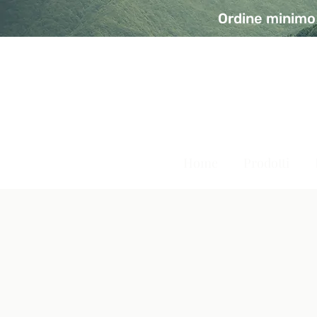
Ordine minimo 
A Modo Bio - Rivolta d'Ad
Prodotti biologici, vegani e senza glutine
Home
Prodotti