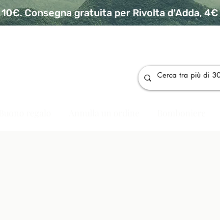
10€. Consegna gratuita per Rivolta d'Adda, 4€ p
da
Buono regalo
Annulla un ordine
Bomboniere