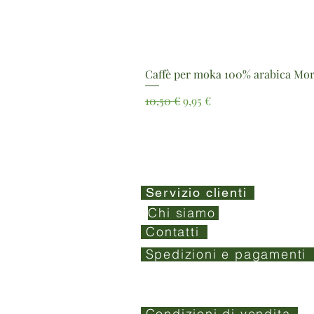
Caffè per moka 100% arabica Mor
Prezzo regolare
Prezzo scontato
10,50 €
9,95 €
Servizio clienti
Chi siamo
Contatti
Spedizioni e pagamenti
Condizioni di vendita