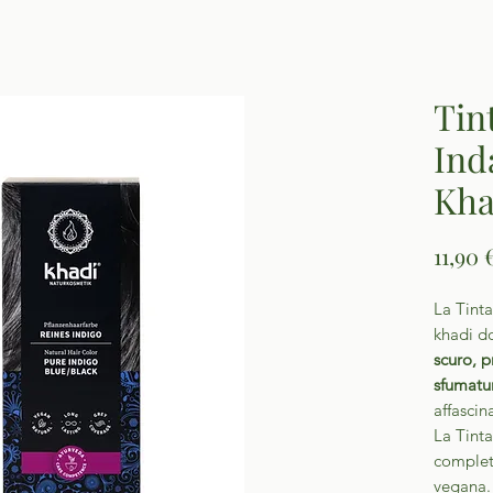
Tin
Ind
Kha
11,90 
La Tinta
khadi d
scuro, p
sfumatu
affascina
La Tinta
complet
vegana.