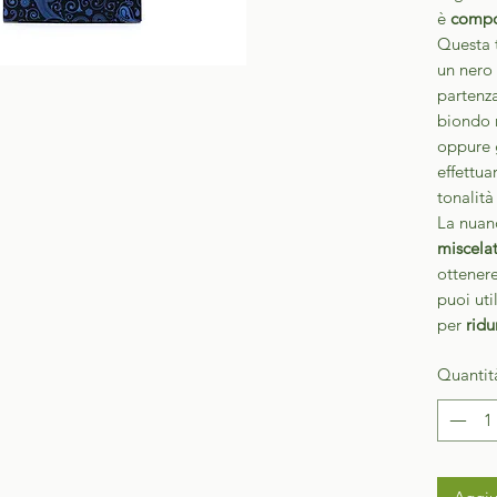
è
compo
Questa t
un nero 
partenza
biondo 
oppure 
effettua
tonalit
La nuan
miscela
ottenere
puoi uti
per
ridur
Quantit