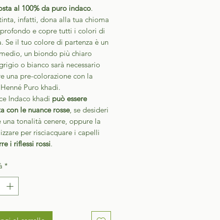
sta al 100% da puro indaco
.
inta, infatti, dona alla tua chioma
profondo e copre tutti i colori di
. Se il tuo colore di partenza è un
medio, un biondo più chiaro
grigio o bianco sarà necessario
re una pre-colorazione con la
à Henné Puro khadi.
ce Indaco khadi
può essere
ta con le nuance rosse
, se desideri
 una tonalità cenere, oppure la
lizzare per risciacquare i capelli
re i riflessi rossi
.
à
*