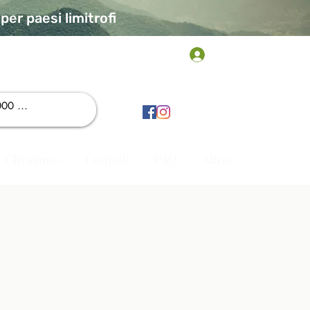
er paesi limitrofi
Accedi
Chi siamo
Contatti
FAQ
Altro