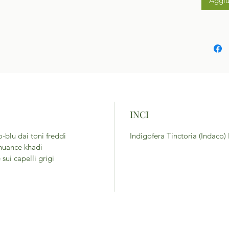
Aggiu
INCI
-blu dai toni freddi
Indigofera Tinctoria (Indaco)
e nuance khadi
sui capelli grigi