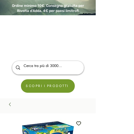
Ordine minimo 10€. Consegna gratuita per
Rivolta d'Adda, 4€ per paesi limitrofi
A Modo Bio - Rivolta d'Adda
Prodotti biologici, vegani e senza glutine
SCOPRI I PRODOTTI