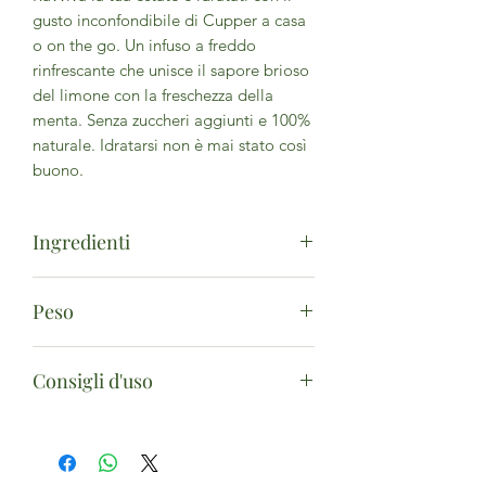
gusto inconfondibile di Cupper a casa
o on the go. Un infuso a freddo
rinfrescante che unisce il sapore brioso
del limone con la freschezza della
menta. Senza zuccheri aggiunti e 100%
naturale. Idratarsi non è mai stato così
buono.
Ingredienti
ibisco*, radice di liquirizia*, cannella*,
Peso
barbabietola rossa*, echinacea
purpurea*(5%), aroma naturale di ribes
10 filtri
nero (5%), ribes nero*(2%),
Consigli d'uso
sambuco* (2%). *Ingredienti da
agricoltura biologica
Per preparare la tisana fredda perfetta
segui queste indicazioni.
1. Usa acqua fresca.