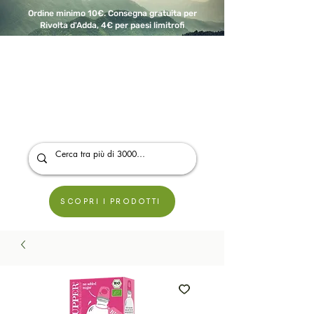
Ordine minimo 10€. Consegna gratuita per
Rivolta d'Adda, 4€ per paesi limitrofi
A Modo Bio - Rivolta d'Adda
Prodotti biologici, vegani e senza glutine
SCOPRI I PRODOTTI