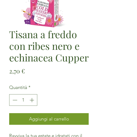
Tisana a freddo
con ribes nero e
echinacea Cupper
Prezzo
2,70 €
Quantità
*
Aggiungi al carrello
Ravviva la tua estate e idratati con il