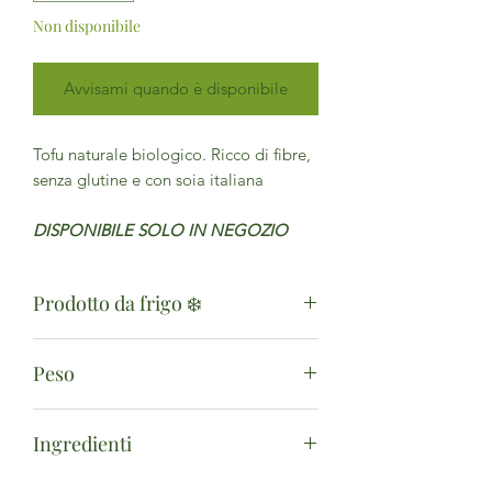
Non disponibile
Avvisami quando è disponibile
Tofu naturale biologico. Ricco di fibre,
senza glutine e con soia italiana
DISPONIBILE SOLO IN NEGOZIO
Prodotto da frigo ❄️
Il prodotto è disponibile solo in
Peso
negozio
100g
Ingredienti
soia in chicco* 50%, acqua, sale