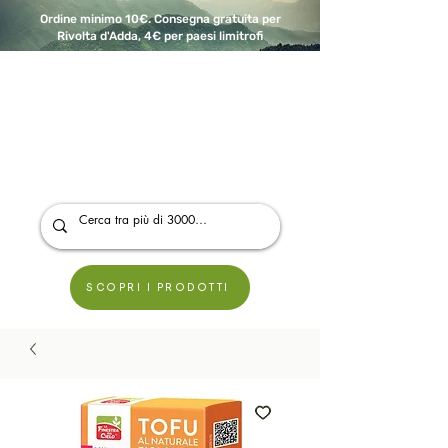
Ordine minimo 10€. Consegna gratuita per
Rivolta d'Adda, 4€ per paesi limitrofi
A Modo Bio - Rivolta d'Adda
Prodotti biologici, vegani e senza glutine
SCOPRI I PRODOTTI