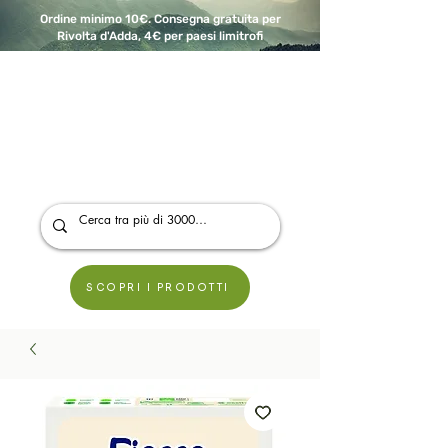
Ordine minimo 10€. Consegna gratuita per
Rivolta d'Adda, 4€ per paesi limitrofi
A Modo Bio - Rivolta d'Adda
Prodotti biologici, vegani e senza glutine
SCOPRI I PRODOTTI