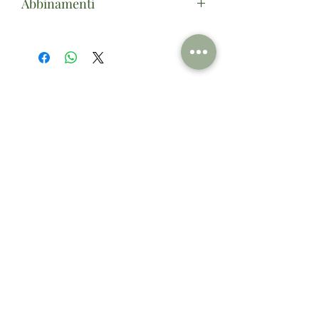
Abbinamenti
La sua armonica classicità lo rende un
tipico vino da tutto pasto. Si presta
egregiamente con carni bianche e
rosse, alla griglia o al forno
Prodotti correlati