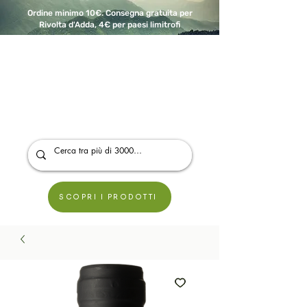
Ordine minimo 10€. Consegna gratuita per
Rivolta d'Adda, 4€ per paesi limitrofi
A Modo Bio - Rivolta d'Adda
Prodotti biologici, vegani e senza glutine
SCOPRI I PRODOTTI