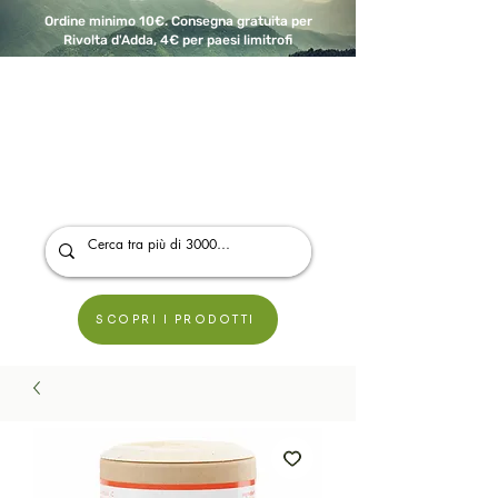
Ordine minimo 10€. Consegna gratuita per
Rivolta d'Adda, 4€ per paesi limitrofi
A Modo Bio - Rivolta d'Adda
Prodotti biologici, vegani e senza glutine
SCOPRI I PRODOTTI