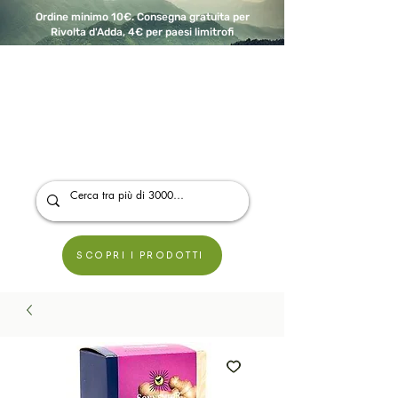
Ordine minimo 10€. Consegna gratuita per
Rivolta d'Adda, 4€ per paesi limitrofi
A Modo Bio - Rivolta d'Adda
Prodotti biologici, vegani e senza glutine
SCOPRI I PRODOTTI