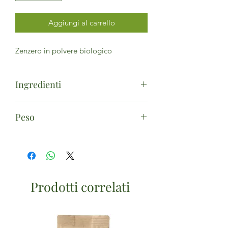
Aggiungi al carrello
Zenzero in polvere biologico
Ingredienti
Zenzero in polvere ( Zingiber officinale)
Peso
*.*biologico
30g
Prodotti correlati