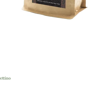
Vista rapida
ettino