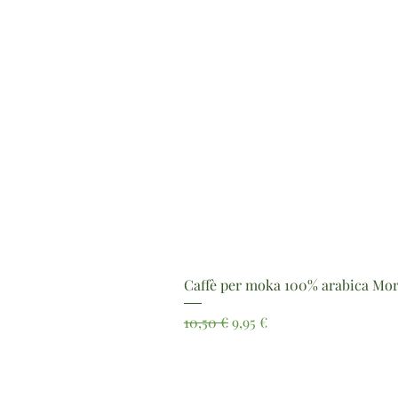
Caffè per moka 100% arabica Mor
Prezzo regolare
Prezzo scontato
10,50 €
9,95 €