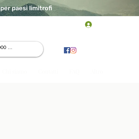
er paesi limitrofi
Accedi
Chi siamo
Contatti
FAQ
Altro