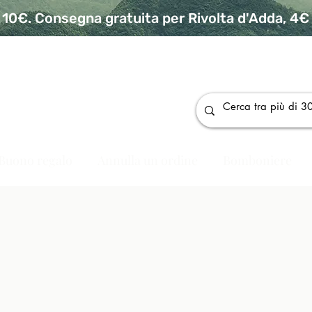
10€. Consegna gratuita per Rivolta d'Adda, 4€ p
da
Buono regalo
Annulla un ordine
Bomboniere