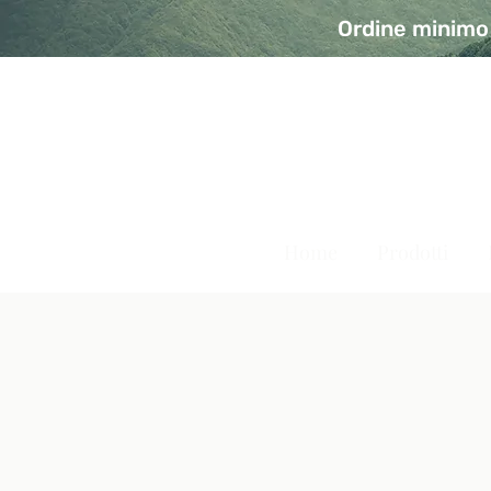
Ordine minimo 
A Modo Bio - Rivolta d'Ad
Prodotti biologici, vegani e senza glutine
Home
Prodotti