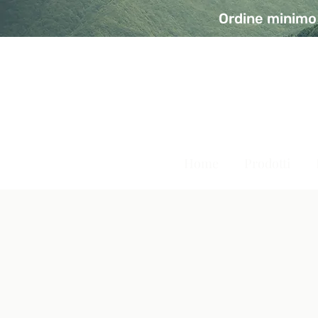
Ordine minimo 
A Modo Bio - Rivolta d'Ad
Prodotti biologici, vegani e senza glutine
Home
Prodotti