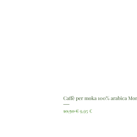
Caffè per moka 100% arabica Mor
Prezzo regolare
Prezzo scontato
10,50 €
9,95 €