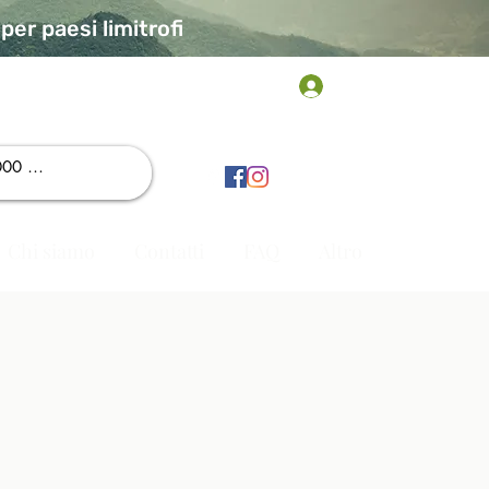
er paesi limitrofi
Accedi
Chi siamo
Contatti
FAQ
Altro