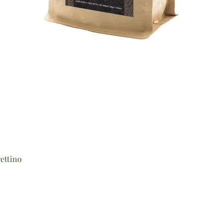
Vista rapida
ettino