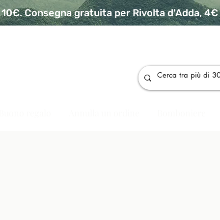
10€. Consegna gratuita per Rivolta d'Adda, 4€ p
da
Buono regalo
Annulla un ordine
Bomboniere