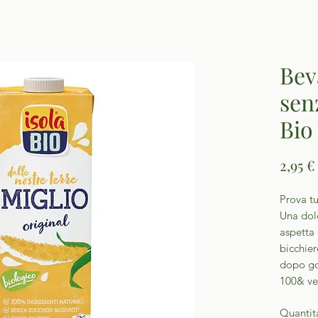
Bev
sen
Bio
2,95 €
Prova tu
Una dol
aspetta 
bicchier
dopo goc
100& veg
Quantit