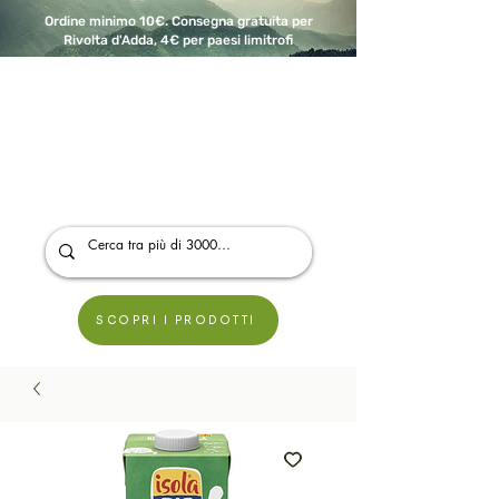
Ordine minimo 10€. Consegna gratuita per
Rivolta d'Adda, 4€ per paesi limitrofi
A Modo Bio - Rivolta d'Adda
Prodotti biologici, vegani e senza glutine
SCOPRI I PRODOTTI