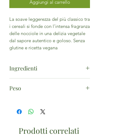
Aggiungi al carrello
La soave leggerezza del più classico tra
i cereali si fonde con l’intensa fragranza
delle nocciole in una delizia vegetale
dal sapore autentico e goloso. Senza
glutine e ricetta vegana
Ingredienti
Acqua, riso* 17%,
nocciole
* 3%, olio di
Peso
semi di girasole spremuto a freddo*,
sale marino. (*da agricoltura biologica)
1L
Prodotti correlati