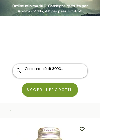
Ordine minimo 10€. Consegna gratuita per
Rivolta d'Adda, 4€ per paesi limitrofi
A Modo Bio - Rivolta d'Adda
Prodotti biologici, vegani e senza glutine
SCOPRI I PRODOTTI