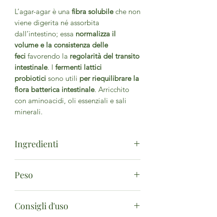
L’agar-agar è una
fibra solubile
che non
viene digerita né assorbita
dall’intestino; essa
normalizza il
volume e la consistenza delle
feci
favorendo la
regolarità del transito
intestinale
. I
fermenti lattici
probiotici
sono utili
per riequilibrare la
flora batterica intestinale
. Arricchito
con aminoacidi, oli essenziali e sali
minerali.
Ingredienti
Agar-agar (
Gelidium amansii
) tallo
Peso
(alga) E.S., maltodestrine da mais o
riso, ananas (
Ananas comosus
) gambi
150g (50 dosi da 3 g)
dei frutti E.S. (bromelina 2500 GDU/g),
Consigli d'uso
betaina HCL o cloridrato, miscela di