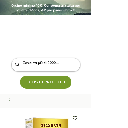
Ordine minimo 10€. Consegna gratuita per
Rivolta d'Adda, 4€ per paesi limitrofi
A Modo Bio - Rivolta d'Adda
Prodotti biologici, vegani e senza glutine
SCOPRI I PRODOTTI