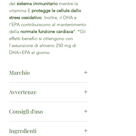
del
sistema immunitario
mentre la
vitamina E
protegge le cellule dallo
stress ossidativo
. Inoltre, il DHA e
l’EPA contribuiscono al mantenimento
della
normale funzione cardiaca
*. *Gli
effetti benefici si ottengono con
l’assunzione di almeno 250 mg di
DHA+EPA al giorno.
Marchio
Giorgini Dr. Martino
Avvertenze
Dalla nascita dell’
erboristeria
,
nel
1977
, fino all'Azienda moderna di
Gli integratori non vanno intesi come
oggi,
lo spirito
alla base degli
Consigli d'uso
sostituti di una dieta variata ed
integratori
Giorgini Dr. Martino
è da
equilibrata e devono essere utilizzati
sempre visceralmente legato alle
Si consiglia l’assunzione di
1 softgel
nell’ambito di uno stile di vita sano.
tradizioni agricole e artigianali del
Ingredienti
una o due volte
al giorno durante i
Non superare la dose giornaliera
Nord Italia. Oggigiorno i prodotti non