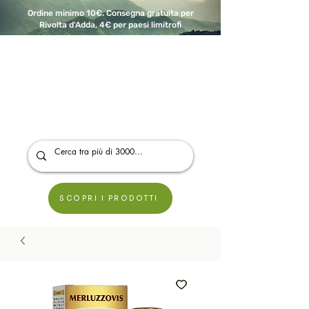
Ordine minimo 10€. Consegna gratuita per
Rivolta d'Adda, 4€ per paesi limitrofi
A Modo Bio - Rivolta d'Adda
Prodotti biologici, vegani e senza glutine
SCOPRI I PRODOTTI