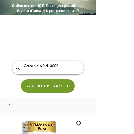
Ordine minimo 10€. Consegna gratuita per
Rivolta d'Adda, 4€ per paesi limitrofi
A Modo Bio - Rivolta d'Adda
Prodotti biologici, vegani e senza glutine
SCOPRI I PRODOTTI