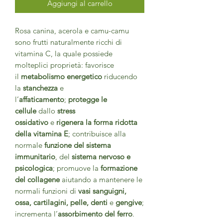
Aggiungi al carrello
Rosa canina, acerola e camu-camu
sono frutti naturalmente ricchi di
vitamina C, la quale possiede
molteplici proprietà: favorisce
il
metabolismo
energetico
riducendo
la
stanchezza
e
l’
affaticamento
;
protegge le
cellule
dallo
stress
ossidativo
e
rigenera la forma ridotta
della vitamina E
; contribuisce alla
normale
funzione del
sistema
immunitario
, del
sistema nervoso e
psicologica
; promuove la
formazione
del collagene
aiutando a mantenere le
normali funzioni di
vasi sanguigni,
ossa, cartilagini, pelle, denti
e
gengive
;
incrementa l’
assorbimento del
ferro
.