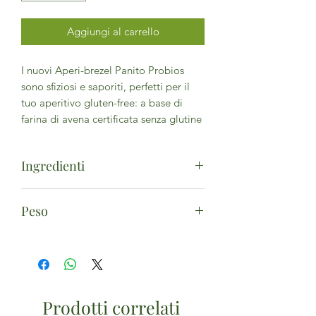
Aggiungi al carrello
I nuovi Aperi-brezel Panito Probios
sono sfiziosi e saporiti, perfetti per il
tuo aperitivo gluten-free: a base di
farina di avena certificata senza glutine
Ingredienti
*farina di avena senza
Peso
glutine 36%, *farina di
riso, *amido di mais,
100g
sale, *zucchero di
canna, *olio di semi di
girasole, addensanti:
*gomma di guar e
Prodotti correlati
*fibra di acacia,