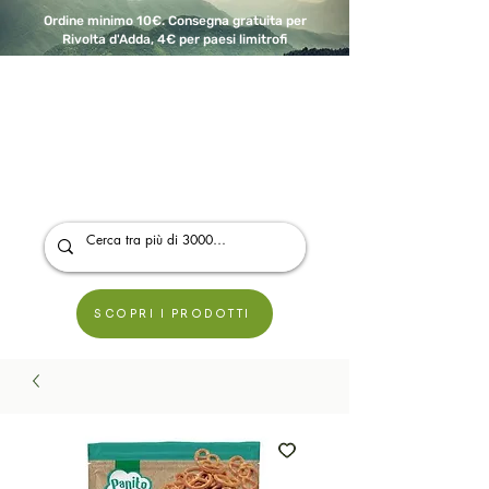
Ordine minimo 10€. Consegna gratuita per
Rivolta d'Adda, 4€ per paesi limitrofi
A Modo Bio - Rivolta d'Adda
Prodotti biologici, vegani e senza glutine
SCOPRI I PRODOTTI