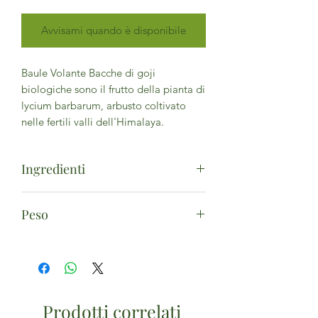
Avvisami quando è disponibile
Baule Volante Bacche di goji
biologiche sono il frutto della pianta di
lycium barbarum, arbusto coltivato
nelle fertili valli dell'Himalaya.
Ingredienti
Bacche di goji*
Peso
*Biologico
80g
Prodotti correlati