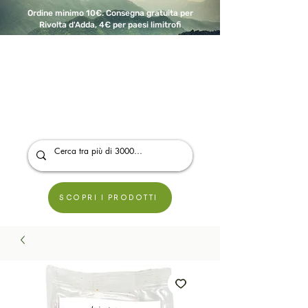
Ordine minimo 10€. Consegna gratuita per
Rivolta d'Adda, 4€ per paesi limitrofi
A Modo Bio - Rivolta d'Adda
Prodotti biologici, vegani e senza glutine
SCOPRI I PRODOTTI