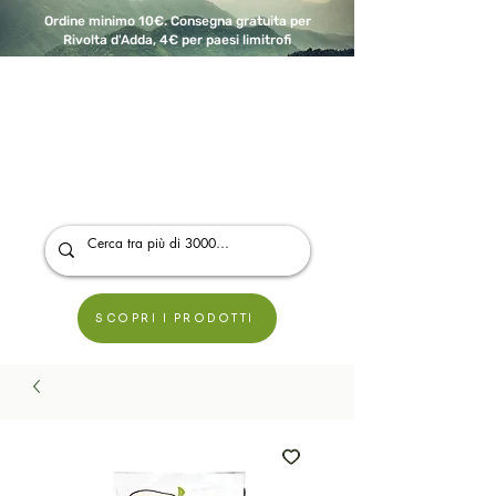
Ordine minimo 10€. Consegna gratuita per
Rivolta d'Adda, 4€ per paesi limitrofi
A Modo Bio - Rivolta d'Adda
Prodotti biologici, vegani e senza glutine
SCOPRI I PRODOTTI