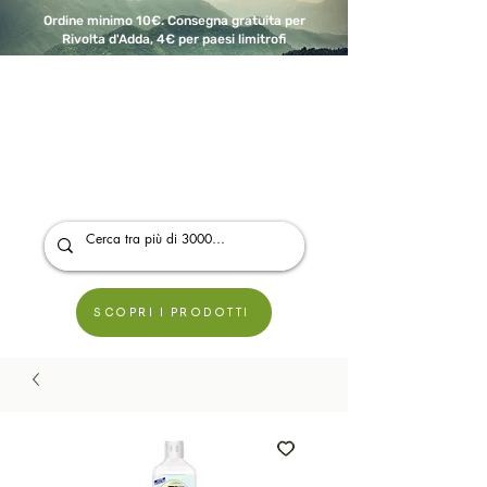
Ordine minimo 10€. Consegna gratuita per
Rivolta d'Adda, 4€ per paesi limitrofi
A Modo Bio - Rivolta d'Adda
Prodotti biologici, vegani e senza glutine
SCOPRI I PRODOTTI