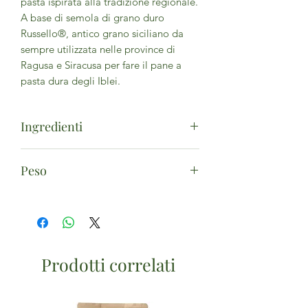
pasta ispirata alla tradizione regionale.
A base di semola di grano duro
Russello®, antico grano siciliano da
sempre utilizzata nelle province di
Ragusa e Siracusa per fare il pane a
pasta dura degli Iblei.
Ingredienti
Semola di
grano
duro Russello*. (*da
Peso
agricoltura biologica) - Può contenere
tracce di
soia
e
molluschi
.
400g
Prodotti correlati