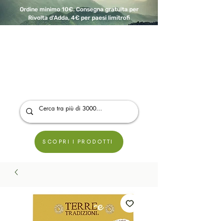
Ordine minimo 10€. Consegna gratuita per
Rivolta d'Adda, 4€ per paesi limitrofi
A Modo Bio - Rivolta d'Adda
Prodotti biologici, vegani e senza glutine
SCOPRI I PRODOTTI