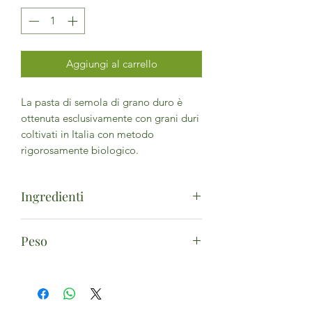
Aggiungi al carrello
La pasta di semola di grano duro è
ottenuta esclusivamente con grani duri
coltivati in Italia con metodo
rigorosamente biologico.
Ingredienti
semola di grano duro bio, acqua.
Peso
Allergeni:
Può contenere tracce di soia.
500g