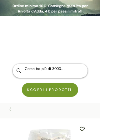
Ordine minimo 10€. Consegna gratuita per
Rivolta d'Adda, 4€ per paesi limitrofi
A Modo Bio - Rivolta d'Adda
Prodotti biologici, vegani e senza glutine
SCOPRI I PRODOTTI