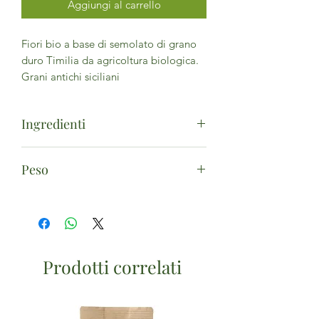
Aggiungi al carrello
Fiori bio a base di semolato di grano
duro Timilia da agricoltura biologica.
Grani antichi siciliani
Ingredienti
Semolato di
grano
duro Timilia*
Peso
(cereale con glutine). (*da agricoltura
biologica) - Può contenere tracce
400g
di
uova
,
soia
e
molluschi
(nero di
seppia).
Prodotti correlati