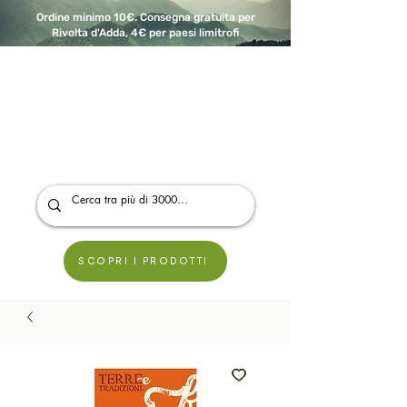
Ordine minimo 10€. Consegna gratuita per
Rivolta d'Adda, 4€ per paesi limitrofi
A Modo Bio - Rivolta d'Adda
Prodotti biologici, vegani e senza glutine
SCOPRI I PRODOTTI