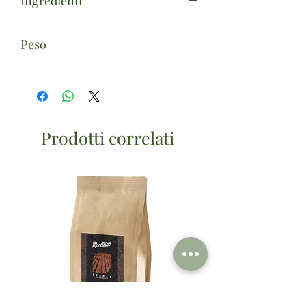
Ingredienti
Cicoria*. (*da agricoltura biologica)
Peso
250g
Prodotti correlati