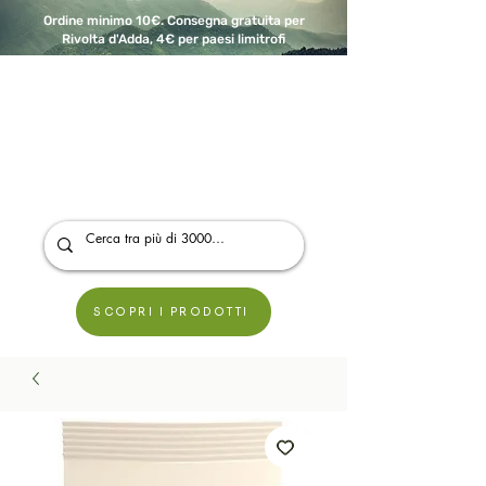
Ordine minimo 10€. Consegna gratuita per
Rivolta d'Adda, 4€ per paesi limitrofi
A Modo Bio - Rivolta d'Adda
Prodotti biologici, vegani e senza glutine
SCOPRI I PRODOTTI