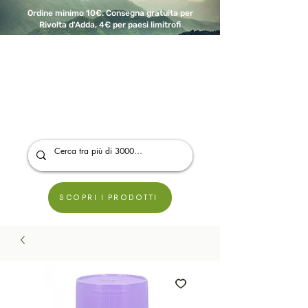
Ordine minimo 10€. Consegna gratuita per
Rivolta d'Adda, 4€ per paesi limitrofi
A Modo Bio - Rivolta d'Adda
Prodotti biologici, vegani e senza glutine
SCOPRI I PRODOTTI