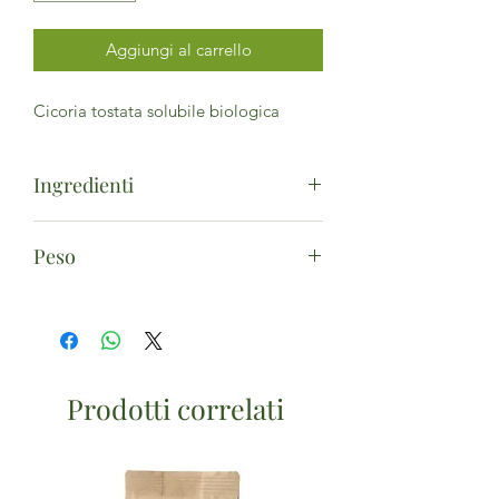
Aggiungi al carrello
Cicoria tostata solubile biologica
Ingredienti
Cicoria*. (da agricoltura biologica) -
Peso
Può contenere tracce di
latte
.
100g
Prodotti correlati