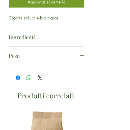
Aggiungi al carrello
Cicoria solubile biologica
Ingredienti
100% radice di cicoria tostata*. (*da
Peso
agricoltura biologica)
100g
Prodotti correlati