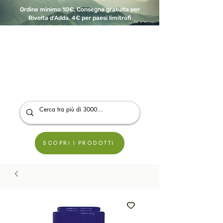
Ordine minimo 10€. Consegna gratuita per
Rivolta d'Adda, 4€ per paesi limitrofi
A Modo Bio - Rivolta d'Adda
Prodotti biologici, vegani e senza glutine
SCOPRI I PRODOTTI