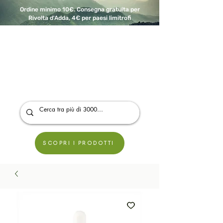
Ordine minimo 10€. Consegna gratuita per
Rivolta d'Adda, 4€ per paesi limitrofi
A Modo Bio - Rivolta d'Adda
Prodotti biologici, vegani e senza glutine
SCOPRI I PRODOTTI