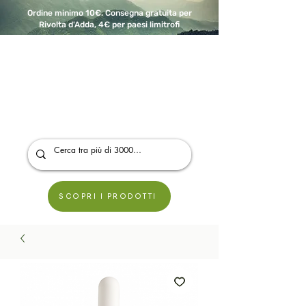
Ordine minimo 10€. Consegna gratuita per
Rivolta d'Adda, 4€ per paesi limitrofi
A Modo Bio - Rivolta d'Adda
Prodotti biologici, vegani e senza glutine
SCOPRI I PRODOTTI