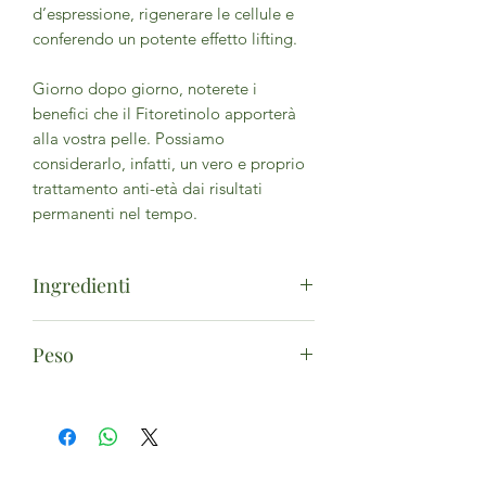
d’espressione, rigenerare le cellule e
conferendo un potente effetto lifting.
Giorno dopo giorno, noterete i
benefici che il Fitoretinolo apporterà
alla vostra pelle. Possiamo
considerarlo, infatti, un vero e proprio
trattamento anti-età dai risultati
permanenti nel tempo.
Ingredienti
Aqua, Vigna Aconitifolia Seed
Peso
Extract, Cyamopsis Tetragonoloba
Gum, Maltodextrin, Benzyl
30ml con contagocce
alcohol, Sodium Dehydroacetate.