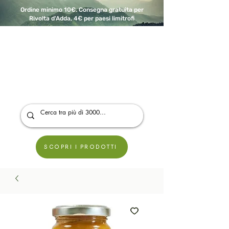
Ordine minimo 10€. Consegna gratuita per
Rivolta d'Adda, 4€ per paesi limitrofi
A Modo Bio - Rivolta d'Adda
Prodotti biologici, vegani e senza glutine
SCOPRI I PRODOTTI