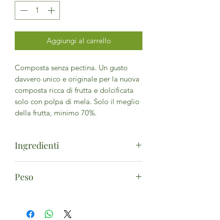
Aggiungi al carrello
Composta senza pectina. Un gusto
davvero unico e originale per la nuova
composta ricca di frutta e dolcificata
solo con polpa di mela. Solo il meglio
della frutta, minimo 70%.
Ingredienti
Albicocche* (110 g per 100 g di
Peso
prodotto), succo di mela concentrato*,
purea di mela concentrata*. (*da
220g
agricoltura biologica) - Può contenere
eccezionalmente frammenti di