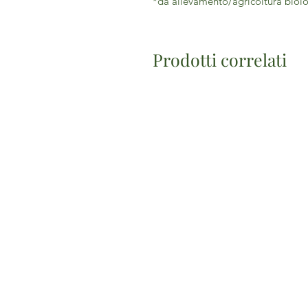
*da allevamento/agricoltura biolog
Prodotti correlati