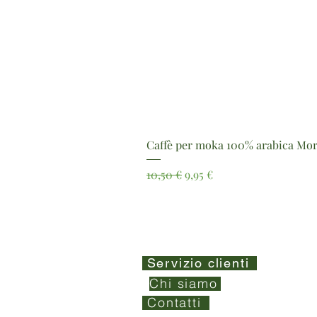
Caffè per moka 100% arabica Mor
Prezzo regolare
Prezzo scontato
10,50 €
9,95 €
Servizio clienti
Chi siamo
Contatti