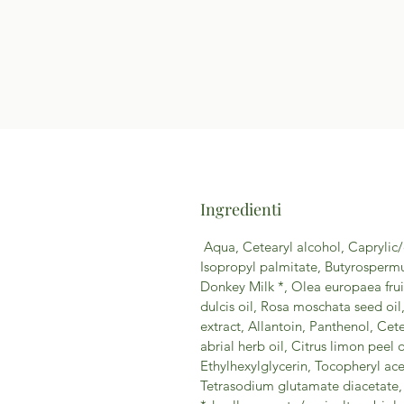
Ingredienti
Aqua, Cetearyl alcohol, Caprylic/c
Isopropyl palmitate, Butyrospermum
Donkey Milk *, Olea europaea frui
dulcis oil, Rosa moschata seed oil,
extract, Allantoin, Panthenol, Cet
abrial herb oil, Citrus limon peel 
Ethylhexylglycerin, Tocopheryl a
Tetrasodium glutamate diacetate, 