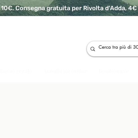
10€. Consegna gratuita per Rivolta d'Adda, 4€ p
da
Buono regalo
Annulla un ordine
Bomboniere