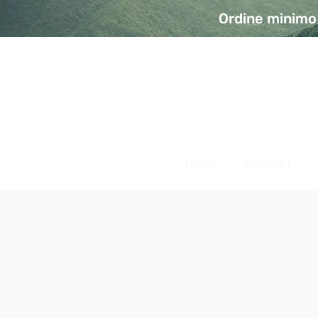
Ordine minimo 
A Modo Bio - Rivolta d'Ad
Prodotti biologici, vegani e senza glutine
Home
Prodotti