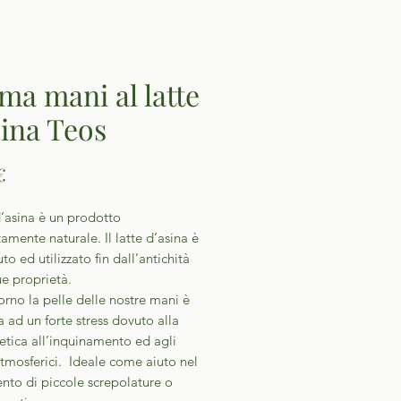
ma mani al latte
sina Teos
Prezzo
€
 d’asina è un prodotto
mente naturale. Il latte d’asina è
to ed utilizzato fin dall’antichità
ue proprietà.
rno la pelle delle nostre mani è
 ad un forte stress dovuto alla
netica all’inquinamento ed agli
tmosferici. Ideale come aiuto nel
nto di piccole screpolature o