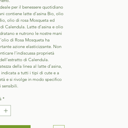
menti.
deale per il benessere quotidiano
ni contiene latte d’asina Bio, olio
Bio, olio di rosa Mosqueta ed
 di Calendula. Latte d’asina e olio
idratano e nutrono le nostre mani
l’olio di Rosa Mosqueta ha
tante azione elasticizzante. Non
ticare l’indiscussa proprietà
 dell’estratto di Calendula.
atezza della linea al latte d’asina,
indicata a tutti i tipi di cute e a
 età e si rivolge in modo specifico
i sensibili.
à
*