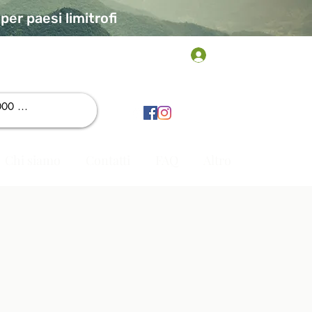
er paesi limitrofi
Accedi
Chi siamo
Contatti
FAQ
Altro