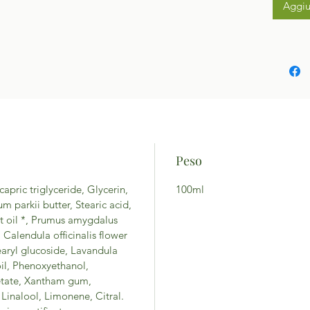
Aggiu
Peso
apric triglyceride, Glycerin,
100ml
 parkii butter, Stearic acid,
t oil *, Prumus amygdalus
 Calendula officinalis flower
earyl glucoside, Lavandula
oil, Phenoxyethanol,
cetate, Xantham gum,
Linalool, Limonene, Citral.