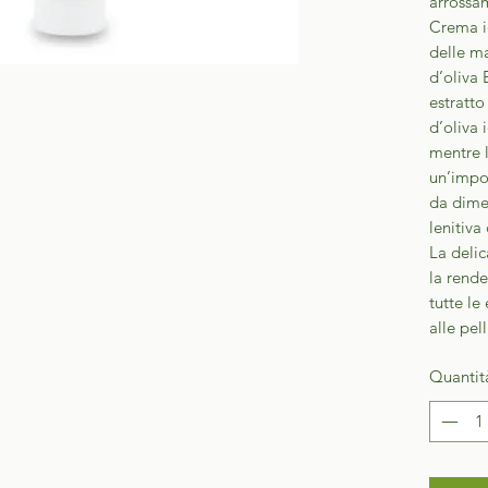
arrossa
Crema i
delle ma
d’oliva 
estratto
d’oliva 
mentre 
un’impor
da dimen
lenitiva
La delic
la rende 
tutte le
alle pell
Quantit