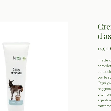
Cre
d'a
14,90 
Il latte
completa
conosciu
per le s
Ogni gio
soggetta
vita fre
agenti a
trattame