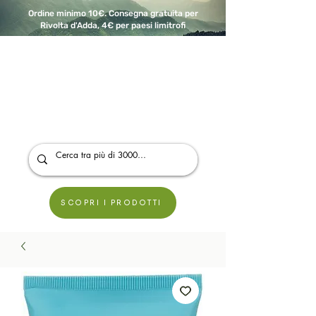
Ordine minimo 10€. Consegna gratuita per
Rivolta d'Adda, 4€ per paesi limitrofi
A Modo Bio - Rivolta d'Adda
Prodotti biologici, vegani e senza glutine
SCOPRI I PRODOTTI