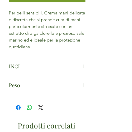
Per pelli sensibili. Crema mani delicata
e discreta che si prende cura di mani
particolarmente stressate con un
estratto di alga clorella e prezioso sale
marino ed è ideale per la protezione
quotidiana.
INCI
Aqua (Water), Hordeum Vulgare Stem
Peso
Water, Helianthus Annuus (Sunflower)
Seed Oil, Cetearyl Alcohol, Sodium
75ml
Cetearyl Sulfate, Sodium Stearoyl
Glutamate, Glycerin, Benzyl Alcohol,
Parfum (Fragrance), Tocopherol, Maris
Sal (Sea Salt), Chlorella Vulgaris
Prodotti correlati
Extract, Butyrospermum Parkii (Shea)
Butter, Pyrus Malus (Apple) Fruit