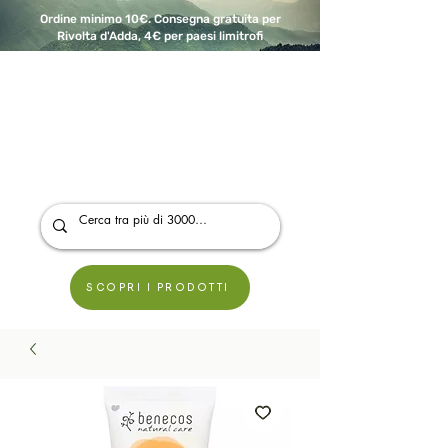
Ordine minimo 10€. Consegna gratuita per
Rivolta d'Adda, 4€ per paesi limitrofi
A Modo Bio - Rivolta d'Adda
Prodotti biologici, vegani e senza glutine
SCOPRI I PRODOTTI