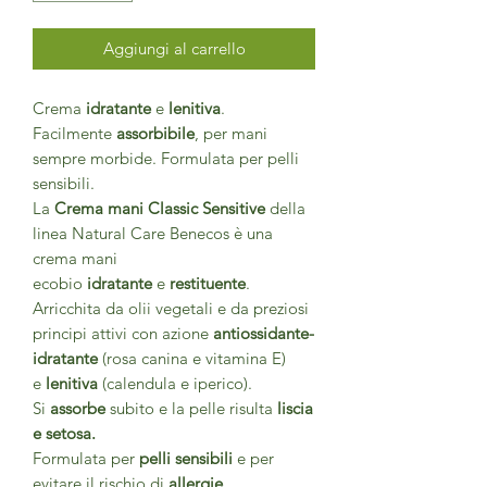
Aggiungi al carrello
Crema
idratante
e
lenitiva
.
Facilmente
assorbibile
, per mani
sempre morbide. Formulata per pelli
sensibili.
La
Crema mani Classic Sensitive
della
linea Natural Care Benecos è una
crema mani
ecobio
idratante
e
restituente
.
Arricchita da olii vegetali e da preziosi
principi attivi con azione
antiossidante-
idratante
(rosa canina e vitamina E)
e
lenitiva
(calendula e iperico).
Si
assorbe
subito e la pelle risulta
liscia
e setosa.
Formulata per
pelli sensibili
e per
evitare il rischio di
allergie
.