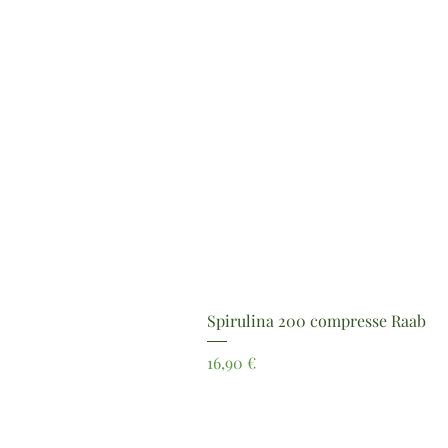
Spirulina 200 compresse Raab
Prezzo
16,90 €