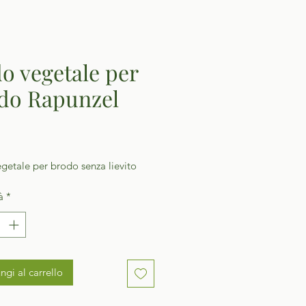
o vegetale per
do Rapunzel
Prezzo
getale per brodo senza lievito
à
*
ngi al carrello