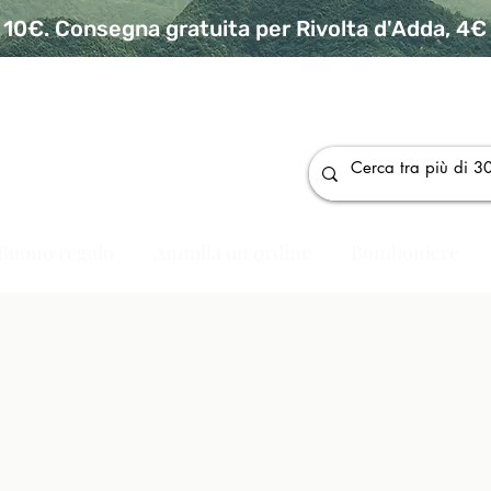
10€. Consegna gratuita per Rivolta d'Adda, 4€ p
da
Buono regalo
Annulla un ordine
Bomboniere