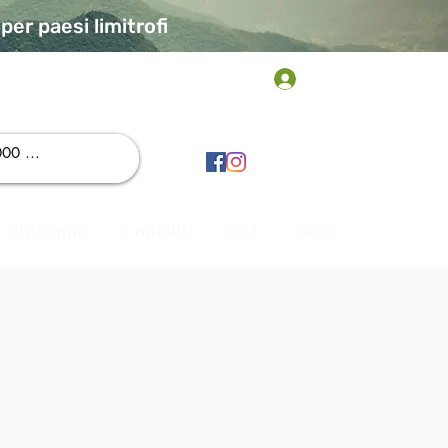
er paesi limitrofi
Accedi
Chi siamo
Contatti
FAQ
Altro