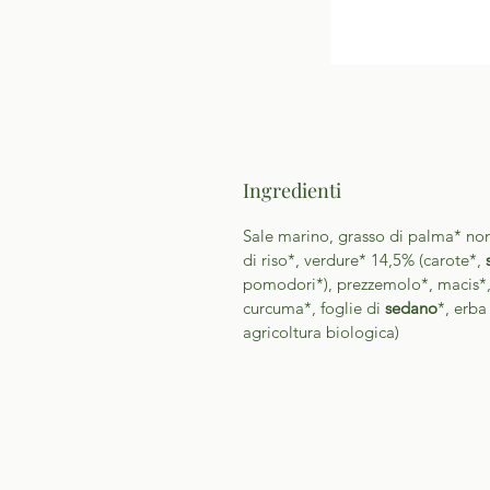
Ingredienti
Sale marino, grasso di palma* non
di riso*, verdure* 14,5% (carote*,
pomodori*), prezzemolo*, macis*, f
curcuma*, foglie di
sedano
*, erba
agricoltura biologica)