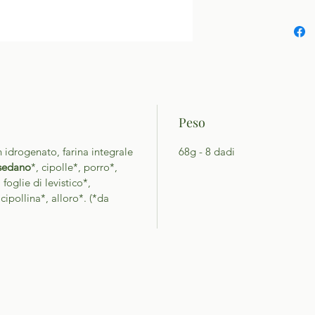
Peso
 idrogenato, farina integrale
68g - 8 dadi
sedano
*, cipolle*, porro*,
oglie di levistico*,
 cipollina*, alloro*. (*da