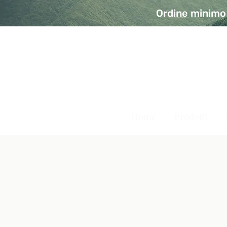
Ordine minimo 
A Modo Bio - Rivolta d'Ad
Prodotti biologici, vegani e senza glutine
Home
Prodotti