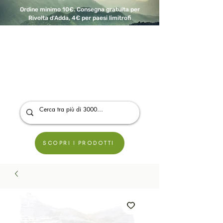
Ordine minimo 10€. Consegna gratuita per
Rivolta d'Adda, 4€ per paesi limitrofi
A Modo Bio - Rivolta d'Adda
Prodotti biologici, vegani e senza glutine
SCOPRI I PRODOTTI