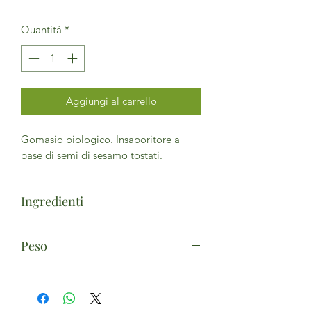
Quantità
*
Aggiungi al carrello
Gomasio biologico. Insaporitore a
base di semi di sesamo tostati.
Ingredienti
Semi di
sesamo
* 95%, sale marino.
Peso
(*da agricoltura biologica)
Può contenere tracce di
glutine
,
soia
.
500g
Confezionato in atmosfera protettiva