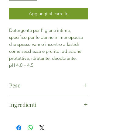
Aggiungi al carrello
Detergente per l’igiene intima,
specifico per le donne in menopausa
che spesso vanno incontro a fastidi
come secchezza e prurito, ad azione
protettiva, idratante, deodorante.
pH 4.0 – 4.5
Peso
Ingredienti
250 ml
Estratti di aloe* (Aloe barbadensis),
malva* (Malva sylvestris), salvia* (Salvia
officinalis) e dioscorea (Dioscorea