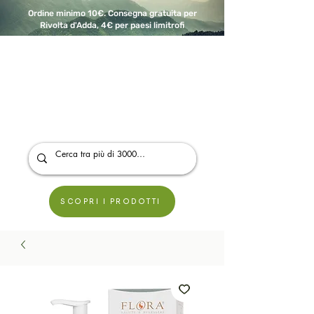
Ordine minimo 10€. Consegna gratuita per
Rivolta d'Adda, 4€ per paesi limitrofi
A Modo Bio - Rivolta d'Adda
Prodotti biologici, vegani e senza glutine
SCOPRI I PRODOTTI