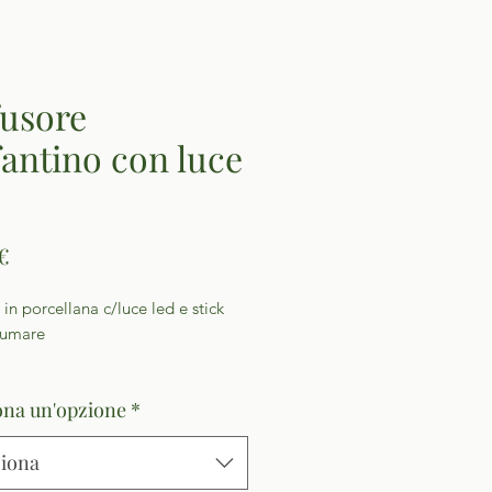
fusore
fantino con luce
Prezzo
€
 in porcellana c/luce led e stick
fumare
ona un'opzione
*
ziona