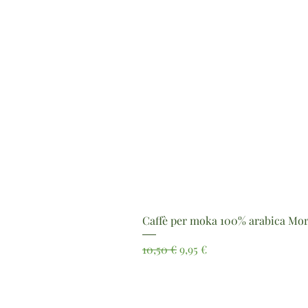
Caffè per moka 100% arabica Mor
Prezzo regolare
Prezzo scontato
10,50 €
9,95 €