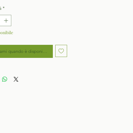
à
*
onibile
ami quando è disponibile