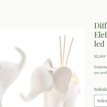
Dif
Ele
led
12,00 
Elefante
per pro
Selezi
Sele