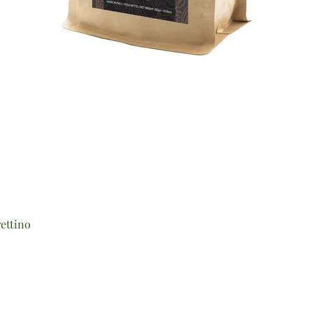
Vista rapida
ettino