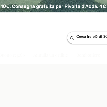
10€. Consegna gratuita per Rivolta d'Adda, 4€ p
da
Buono regalo
Annulla un ordine
Bomboniere