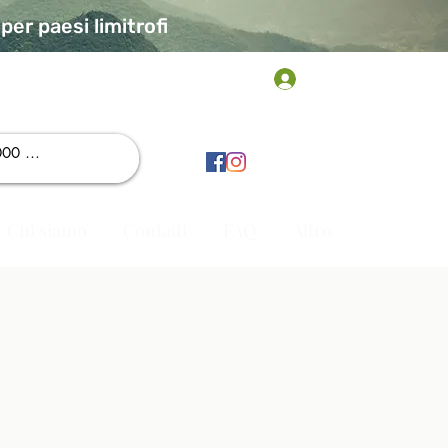
er paesi limitrofi
Accedi
Chi siamo
Contatti
FAQ
Altro