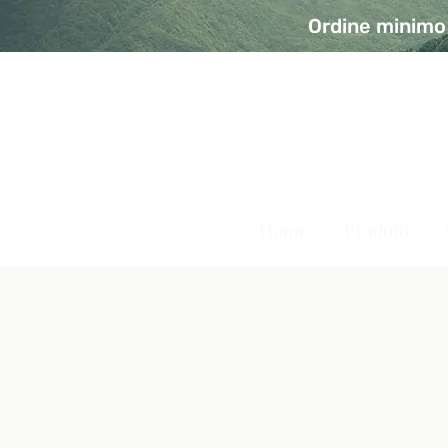
Ordine minimo 
A Modo Bio - Rivolta d'Ad
Prodotti biologici, vegani e senza glutine
Home
Prodotti