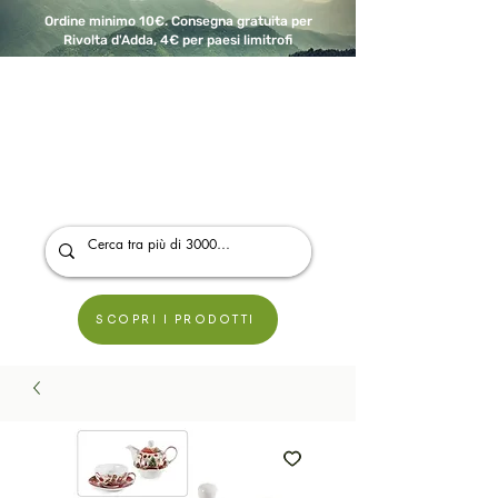
Ordine minimo 10€. Consegna gratuita per
Rivolta d'Adda, 4€ per paesi limitrofi
A Modo Bio - Rivolta d'Adda
Prodotti biologici, vegani e senza glutine
SCOPRI I PRODOTTI