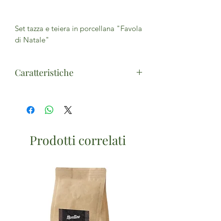
Set tazza e teiera in porcellana "Favola
di Natale"
Caratteristiche
Misure: cm 16 x 10.5 x 14 H
Capacità teiera: 370ml - Tazza: Ø 10,5
x 5,5 H - Capacità tazza: 240 ml -
Piattino: Ø 15 - Con design a 360°
Prodotti correlati