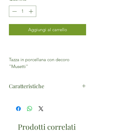
Aggiungi al carrello
Tazza in porcellana con decoro
"Musetti"
Caratteristiche
Misure: Ø 8 cm x 9,5 H
Capacità: 350 ml - Con base decorata
Assortimento: 6 fantasie
Prodotti correlati