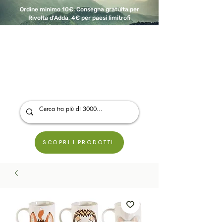
Ordine minimo 10€. Consegna gratuita per
Rivolta d'Adda, 4€ per paesi limitrofi
A Modo Bio - Rivolta d'Adda
Prodotti biologici, vegani e senza glutine
SCOPRI I PRODOTTI