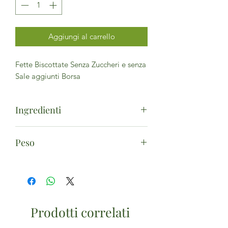
Aggiungi al carrello
Fette Biscottate Senza Zuccheri e senza
Sale aggiunti Borsa
Ingredienti
Farina di frumento*, farina di frumento
Peso
integrale* 34%, olio di girasole*,
lievito, glutine di frumento*, agente di
300g
trattamento della farina: acido
ascorbico. (*da agricoltura biologica)
Prodotti correlati