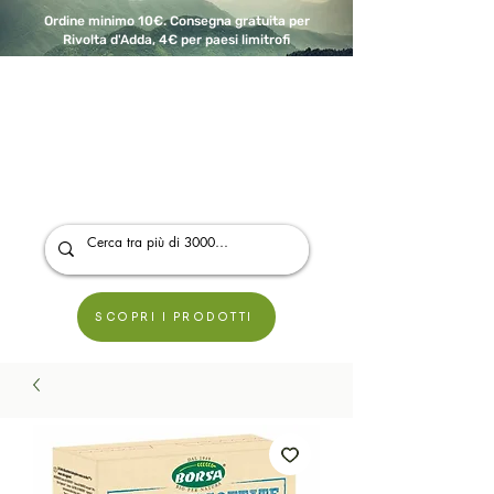
Ordine minimo 10€. Consegna gratuita per
Rivolta d'Adda, 4€ per paesi limitrofi
A Modo Bio - Rivolta d'Adda
Prodotti biologici, vegani e senza glutine
SCOPRI I PRODOTTI