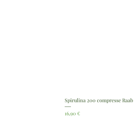
Spirulina 200 compresse Raab
Prezzo
16,90 €