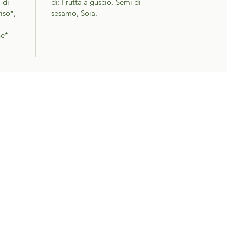
 di
di: Frutta a guscio, Semi di
riso*,
sesamo, Soia.
ne*