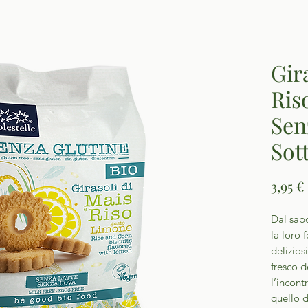
Gir
Ris
Sen
Sot
3,95 €
Dal sapo
la loro 
delizios
fresco 
l’incont
quello d