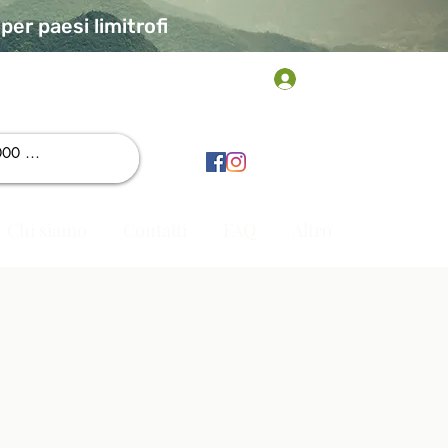
er paesi limitrofi
Accedi
Chi siamo
Contatti
FAQ
Altro