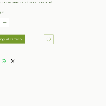
 a cui nessuno dovrà rinunciare!
à
*
ngi al carrello