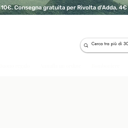
10€. Consegna gratuita per Rivolta d'Adda, 4€ p
da
Buono regalo
Annulla un ordine
Bomboniere