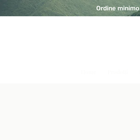
Ordine minimo 
A Modo Bio - Rivolta d'Ad
Prodotti biologici, vegani e senza glutine
Home
Prodotti