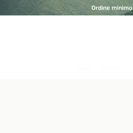
Ordine minimo 
A Modo Bio - Rivolta d'Ad
Prodotti biologici, vegani e senza glutine
Home
Prodotti