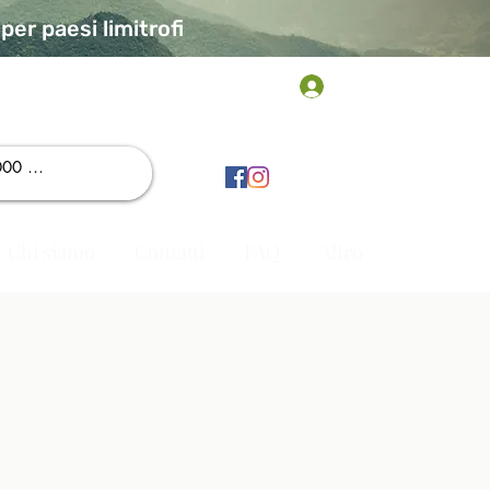
er paesi limitrofi
Accedi
Chi siamo
Contatti
FAQ
Altro