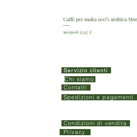
Caffè per moka 100% arabica Mor
Prezzo regolare
Prezzo scontato
10,50 €
9,95 €
Servizio clienti
Chi siamo
Contatti
Spedizioni e pagamenti
Condizioni di vendita
Privacy