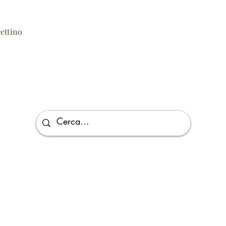
Vista rapida
ettino
Via Giuseppe Di Vittorio, 5/D, 26027 Rivolta D'adda CR, Italy