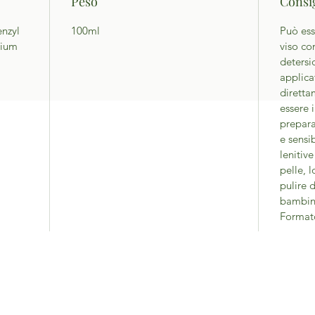
Peso
Consig
nzyl
100ml
Può ess
sium
viso co
detersi
applica
diretta
essere 
prepara
e sensi
lenitive
pelle, l
pulire 
bambini,
Format