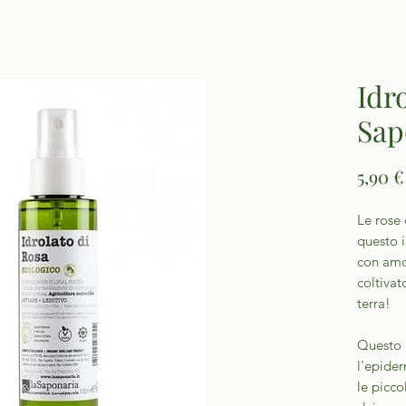
Idr
Sap
5,90 €
Le rose 
questo i
con amo
coltivat
terra!
Questo i
l'epider
le picco