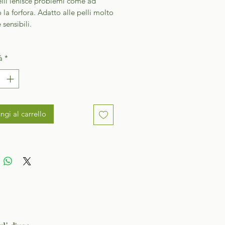
elli lenisce problemi come ad
la forfora. Adatto alle pelli molto
 sensibili.
à
*
ngi al carrello