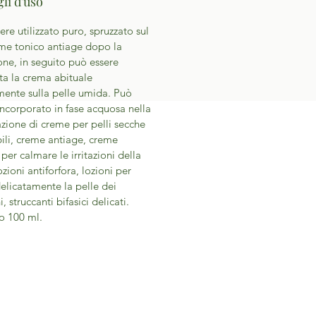
li d'uso
ere utilizzato puro, spruzzato sul
me tonico antiage dopo la
one, in seguito può essere
ta la crema abituale
mente sulla pelle umida. Può
incorporato in fase acquosa nella
zione di creme per pelli secche
bili, creme antiage, creme
 per calmare le irritazioni della
ozioni antiforfora, lozioni per
delicatamente la pelle dei
 struccanti bifasici delicati.
o 100 ml.