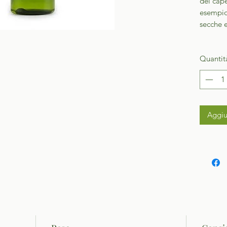
dei cap
esempio 
secche e
Quantit
Aggiu