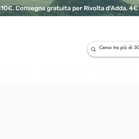
10€. Consegna gratuita per Rivolta d'Adda, 4€ p
da
Buono regalo
Annulla un ordine
Bomboniere