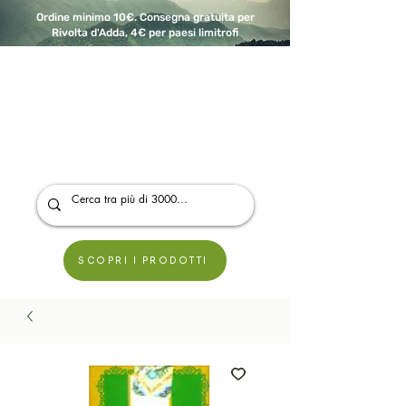
Ordine minimo 10€. Consegna gratuita per
Rivolta d'Adda, 4€ per paesi limitrofi
A Modo Bio - Rivolta d'Adda
Prodotti biologici, vegani e senza glutine
SCOPRI I PRODOTTI