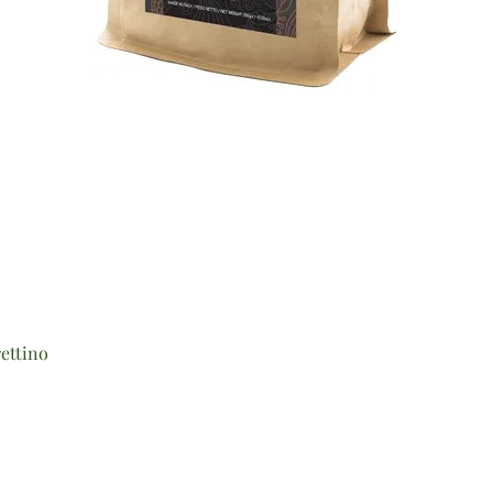
Vista rapida
ettino