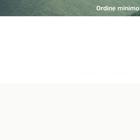
Ordine minimo 
A Modo Bio - Rivolta d'Ad
Prodotti biologici, vegani e senza glutine
Home
Prodotti