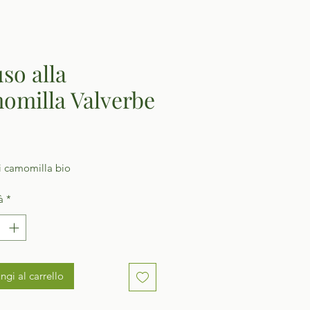
uso alla
omilla Valverbe
Prezzo
di camomilla bio
à
*
ngi al carrello