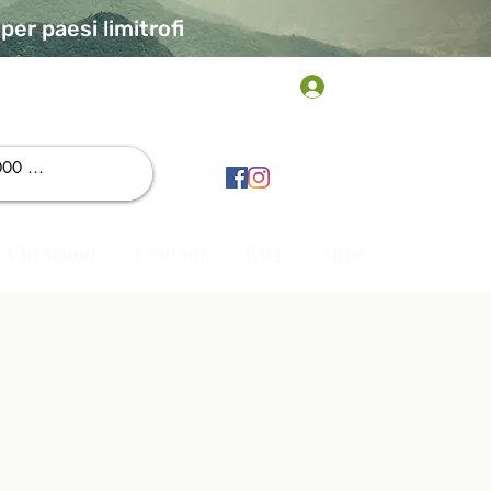
er paesi limitrofi
Accedi
Chi siamo
Contatti
FAQ
Altro