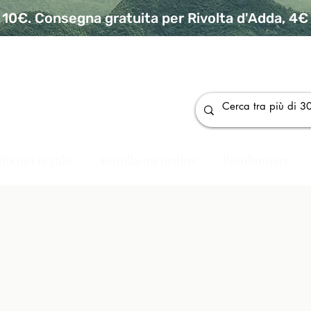
10€. Consegna gratuita per Rivolta d'Adda, 4€ p
da
Buono regalo
Annulla un ordine
Bomboniere