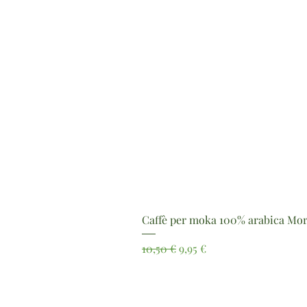
Caffè per moka 100% arabica Mor
Prezzo regolare
Prezzo scontato
10,50 €
9,95 €