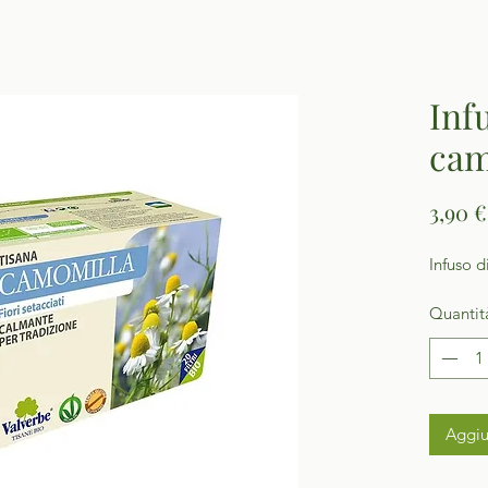
Inf
cam
3,90 €
Infuso 
Quantit
Aggiu