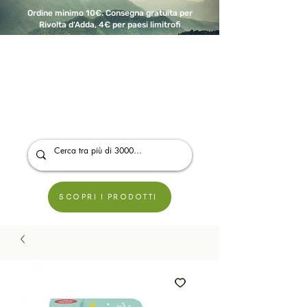
Ordine minimo 10€. Consegna gratuita per
Rivolta d'Adda, 4€ per paesi limitrofi
A Modo Bio - Rivolta d'Adda
Prodotti biologici, vegani e senza glutine
SCOPRI I PRODOTTI