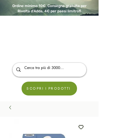
Ordine minimo 10€. Consegna gratuita per
Rivolta d'Adda, 4€ per paesi limitrofi
A Modo Bio - Rivolta d'Adda
Prodotti biologici, vegani e senza glutine
SCOPRI I PRODOTTI