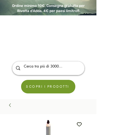
Ordine minimo 10€. Consegna gratuita per
Rivolta d'Adda, 4€ per paesi limitrofi
A Modo Bio - Rivolta d'Adda
Prodotti biologici, vegani e senza glutine
SCOPRI I PRODOTTI