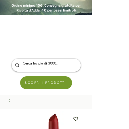
Ordine minimo 10€. Consegna gratuita per
Rivolta d'Adda, 4€ per paesi limitrofi
A Modo Bio - Rivolta d'Adda
Prodotti biologici, vegani e senza glutine
SCOPRI I PRODOTTI